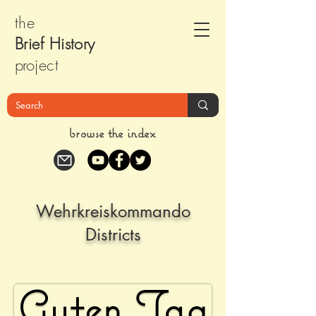
the
Brief Histor
y
pr
oject
browse the index
Wehrkreiskommando
Districts