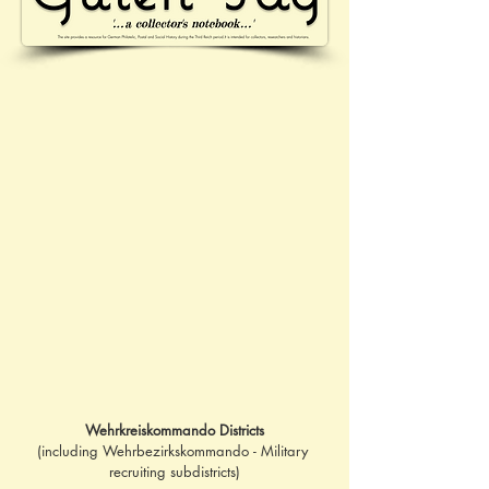
Wehrkreiskommando Districts
(including Wehrbezirkskommando - Military 
recruiting subdistricts)