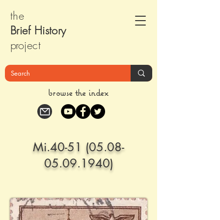
the
Brief Histor
y
pr
oject
browse the index
Mi.40-51
(05.08-
05.09.1940)