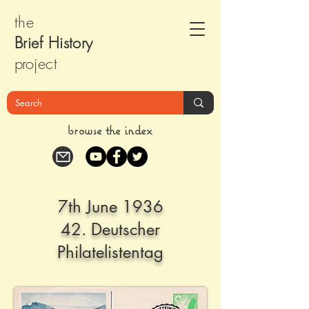
the
Brief Histor
y
pr
oject
browse the index
7th June 1936
42. Deutscher
Philatelistentag