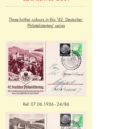
Three further colours in this '42. Deutscher 
Philatelistentag' series
Ref: 07.06.1936 - 24/86